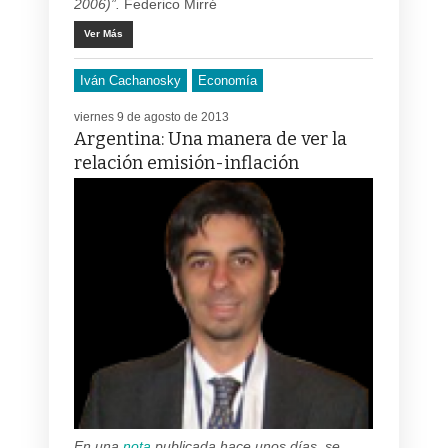
2006)”.
Federico Mirré
Ver Más
Iván Cachanosky
Economía
viernes 9 de agosto de 2013
Argentina: Una manera de ver la
relación emisión-inflación
En una
nota
publicada hace unos días, se