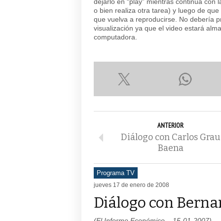
dejarlo en “play” mientras continúa con 
o bien realiza otra tarea) y luego de qu
que vuelva a reproducirse. No debería p
visualización ya que el video estará a
computadora.
ANTERIOR
Diálogo con Carlos Grau
Baena
Programa TV
jueves 17 de enero de 2008
Diálogo con Berna
(El Informe Económico – 15-01-2007)