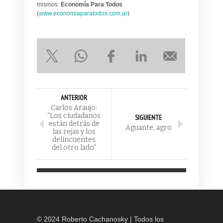
mismos:
Economía Para Todos
(
www.economiaparatodos.com.ar
)
ANTERIOR
Carlos Araujo:
“Los ciudadanos
SIGUIENTE
están detrás de
Aguante, agro
las rejas y los
delincuentes
del otro lado”
© 2024 Roberto Cachanosky | Todos los