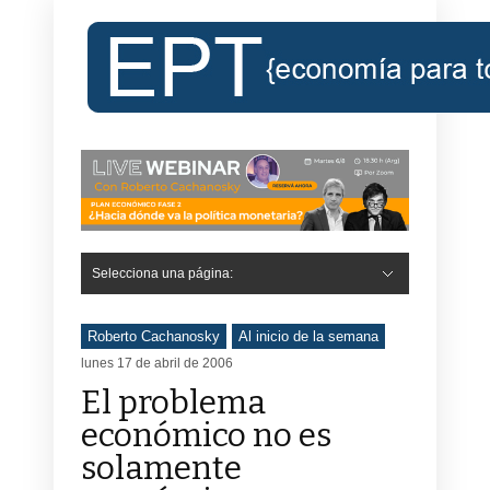
Selecciona una página:
Hide Navigation
Inicio
Roberto Cachanosky
Informe Económico Semanal de RC
Libros
Contacto
Registro
Roberto Cachanosky
Al inicio de la semana
lunes 17 de abril de 2006
El problema
económico no es
solamente