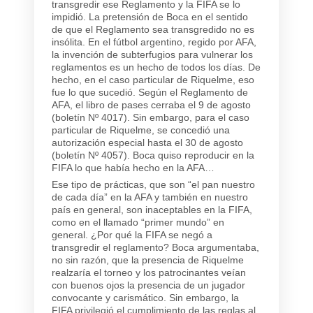
transgredir ese Reglamento y la FIFA se lo
impidió. La pretensión de Boca en el sentido
de que el Reglamento sea transgredido no es
insólita. En el fútbol argentino, regido por AFA,
la invención de subterfugios para vulnerar los
reglamentos es un hecho de todos los días. De
hecho, en el caso particular de Riquelme, eso
fue lo que sucedió. Según el Reglamento de
AFA, el libro de pases cerraba el 9 de agosto
(boletín Nº 4017). Sin embargo, para el caso
particular de Riquelme, se concedió una
autorización especial hasta el 30 de agosto
(boletín Nº 4057). Boca quiso reproducir en la
FIFA lo que había hecho en la AFA…
Ese tipo de prácticas, que son “el pan nuestro
de cada día” en la AFA y también en nuestro
país en general, son inaceptables en la FIFA,
como en el llamado “primer mundo” en
general. ¿Por qué la FIFA se negó a
transgredir el reglamento? Boca argumentaba,
no sin razón, que la presencia de Riquelme
realzaría el torneo y los patrocinantes veían
con buenos ojos la presencia de un jugador
convocante y carismático. Sin embargo, la
FIFA privilegió el cumplimiento de las reglas al