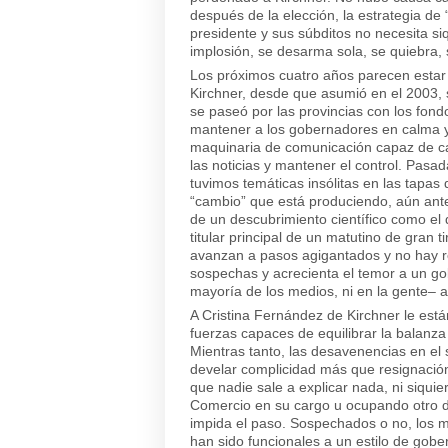
después de la elección, la estrategia d
presidente y sus súbditos no necesita s
implosión, se desarma sola, se quiebra
Los próximos cuatro años parecen estar 
Kirchner, desde que asumió en el 2003, s
se paseó por las provincias con los fond
mantener a los gobernadores en calma y 
maquinaria de comunicación capaz de ca
las noticias y mantener el control. Pasad
tuvimos temáticas insólitas en las tapa
“cambio” que está produciendo, aún ante
de un descubrimiento científico como el 
titular principal de un matutino de gran t
avanzan a pasos agigantados y no hay re
sospechas y acrecienta el temor a un gob
mayoría de los medios, ni en la gente– a
A Cristina Fernández de Kirchner le est
fuerzas capaces de equilibrar la balanz
Mientras tanto, las desavenencias en el 
develar complicidad más que resignació
que nadie sale a explicar nada, ni siquie
Comercio en su cargo u ocupando otro 
impida el paso. Sospechados o no, los m
han sido funcionales a un estilo de gob