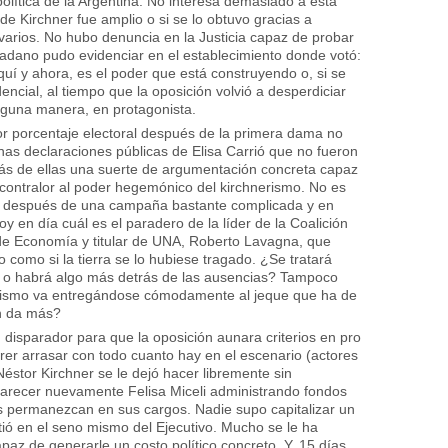
 política de la Argentina. No interesa demasiado a esta
 de Kirchner fue amplio o si se lo obtuvo gracias a
s varios. No hubo denuncia en la Justicia capaz de probar
dadano pudo evidenciar en el establecimiento donde votó:
quí y ahora, es el poder que está construyendo o, si se
encial, al tiempo que la oposición volvió a desperdiciar
lguna manera, en protagonista.
r porcentaje electoral después de la primera dama no
nas declaraciones públicas de Elisa Carrió que no fueron
trás de ellas una suerte de argumentación concreta capaz
 contralor al poder hegemónico del kirchnerismo. No es
 después de una campaña bastante complicada y en
en día cuál es el paradero de la líder de la Coalición
 de Economía y titular de UNA, Roberto Lavagna, que
como si la tierra se lo hubiese tragado. ¿Se tratará
al” o habrá algo más detrás de las ausencias? Tampoco
nismo va entregándose cómodamente al jeque que ha de
n da más?
 disparador para que la oposición aunara criterios en pro
rer arrasar con todo cuanto hay en el escenario (actores
Néstor Kirchner se le dejó hacer libremente sin
arecer nuevamente Felisa Miceli administrando fondos
s permanezcan en sus cargos. Nadie supo capitalizar un
etió en el seno mismo del Ejecutivo. Mucho se le ha
az de generarle un costo político concreto. Y, 15 días