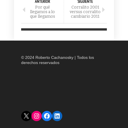
ANTERIOR
SIGUIENTE
Por qué
Corralito 2001
llegamos a lo
versus corralito
que llegamos
cambiario 2011
© 2024 Roberto Cachanosky | Todos los
derechos reservados
X
Instagram
Facebook
LinkedIn