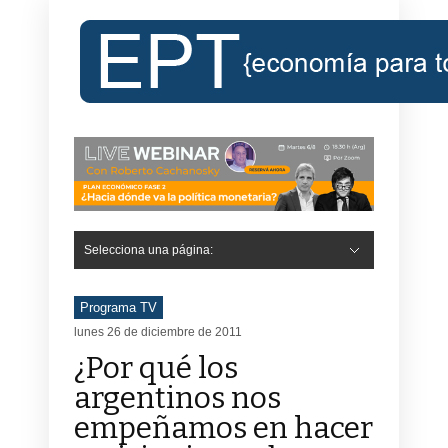
Selecciona una página:
Hide Navigation
Inicio
Roberto Cachanosky
Informe Económico Semanal de RC
Libros
Contacto
Registro
Programa TV
lunes 26 de diciembre de 2011
¿Por qué los
argentinos nos
empeñamos en hacer