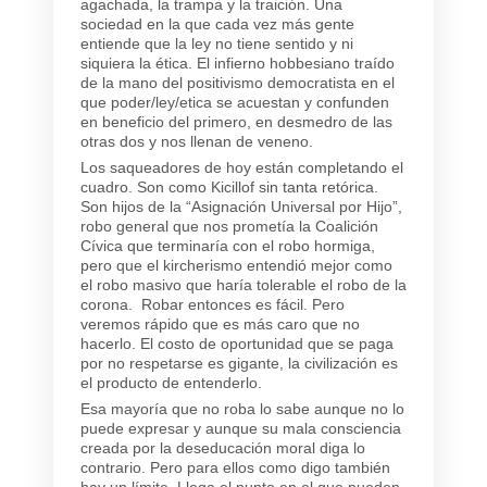
agachada, la trampa y la traición. Una
sociedad en la que cada vez más gente
entiende que la ley no tiene sentido y ni
siquiera la ética. El infierno hobbesiano traído
de la mano del positivismo democratista en el
que poder/ley/etica se acuestan y confunden
en beneficio del primero, en desmedro de las
otras dos y nos llenan de veneno.
Los saqueadores de hoy están completando el
cuadro. Son como Kicillof sin tanta retórica.
Son hijos de la “Asignación Universal por Hijo”,
robo general que nos prometía la Coalición
Cívica que terminaría con el robo hormiga,
pero que el kircherismo entendió mejor como
el robo masivo que haría tolerable el robo de la
corona. Robar entonces es fácil. Pero
veremos rápido que es más caro que no
hacerlo. El costo de oportunidad que se paga
por no respetarse es gigante, la civilización es
el producto de entenderlo.
Esa mayoría que no roba lo sabe aunque no lo
puede expresar y aunque su mala consciencia
creada por la deseducación moral diga lo
contrario. Pero para ellos como digo también
hay un límite. Llega el punto en el que pueden